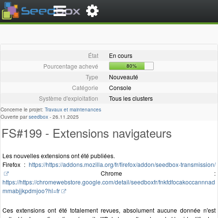
État
En cours
Pourcentage achevé
80%
Type
Nouveauté
Catégorie
Console
Système d'exploitation
Tous les clusters
Concerne le projet:
Travaux et maintenances
Ouverte par
seedbox
-
26.11.2025
FS#199 - Extensions navigateurs
Les nouvelles extensions ont été publiées.
Firefox :
https://https://addons.mozilla.org/fr/firefox/addon/seedbox-transmission/
Chrome :
https://https://chromewebstore.google.com/detail/seedboxfr/fnkfdfocakoccannnad
mmabjjkpdmjoo?hl=fr
Ces extensions ont été totalement revues, absolument aucune donnée n'est