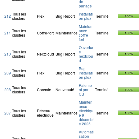
de
partage
Tous les
Installati
212
Plex
Bug Report
Terminé
100%
clusters
on plex
Mainten
Tous les
ance
211
Coffre-fort
Maintenance
Terminé
100%
clusters
coffre
fort
Ouvertur
Tous les
e
210
Nextcloud
Bug Report
Terminé
100%
clusters
nextclou
d
Bug
Tous les
209
Plex
Bug Report
installati
Terminé
100%
clusters
on plex
Paieme
Tous les
208
Console
Nouveauté
nt par
Terminé
100%
clusters
CB
Mainten
ance
Tous les
Réseau
électriqu
207
Maintenance
Terminé
100%
clusters
électrique
e 9
décembr
e 2025
Automati
sation
Tous les