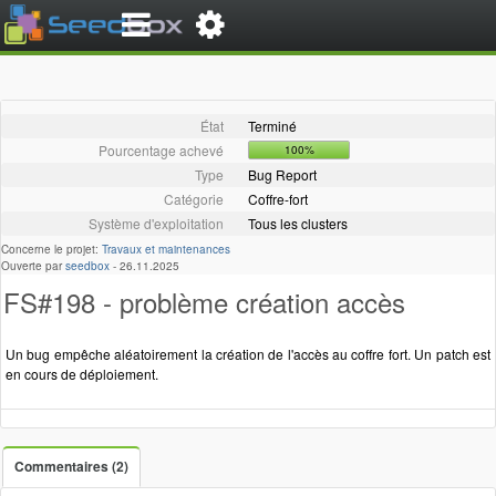
État
Terminé
Pourcentage achevé
100%
Type
Bug Report
Catégorie
Coffre-fort
Système d'exploitation
Tous les clusters
Concerne le projet:
Travaux et maintenances
Ouverte par
seedbox
-
26.11.2025
FS#198 - problème création accès
Un bug empêche aléatoirement la création de l'accès au coffre fort. Un patch est
en cours de déploiement.
Commentaires (2)