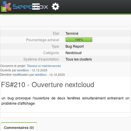
État
Terminé
Pourcentage achevé
100%
Type
Bug Report
Catégorie
Nextcloud
Système d'exploitation
Tous les clusters
Concerne le projet:
Travaux et maintenances
Ouverte par
seedbox
-
12.12.2025
Dernière modification par
seedbox
-
12.12.2025
FS#210 - Ouverture nextcloud
un bug provoque l'ouverture de deux fenêtres simultanément entrainant un
problème d'affichage
Commentaires (0)