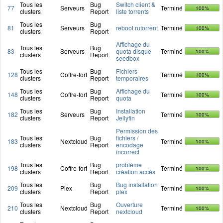
Tous les
Bug
Switch client &
77
Serveurs
Terminé
100%
clusters
Report
liste torrents
Tous les
Bug
81
Serveurs
reboot rutorrent
Terminé
100%
clusters
Report
Affichage du
Tous les
Bug
83
Serveurs
quota disque
Terminé
100%
clusters
Report
seedbox
Tous les
Bug
Fichiers
128
Coffre-fort
Terminé
100%
clusters
Report
temporaires
Tous les
Bug
Affichage du
148
Coffre-fort
Terminé
100%
clusters
Report
quota
Tous les
Bug
Installation
182
Serveurs
Terminé
100%
clusters
Report
Jellyfin
Permission des
Tous les
Bug
fichiers /
183
Nextcloud
Terminé
100%
clusters
Report
encodage
incorrect
Tous les
Bug
problème
198
Coffre-fort
Terminé
100%
clusters
Report
création accès
Tous les
Bug
Bug installation
209
Plex
Terminé
100%
clusters
Report
plex
Tous les
Bug
Ouverture
210
Nextcloud
Terminé
100%
clusters
Report
nextcloud