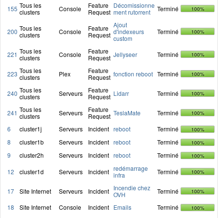
Tous les
Feature
Décomissionne
155
Console
Terminé
100%
clusters
Request
ment rutorrent
Ajout
Tous les
Feature
200
Console
d'indexeurs
Terminé
100%
clusters
Request
custom
Tous les
Feature
221
Console
Jellyseer
Terminé
100%
clusters
Request
Tous les
Feature
223
Plex
fonction reboot
Terminé
100%
clusters
Request
Tous les
Feature
240
Serveurs
Lidarr
Terminé
100%
clusters
Request
Tous les
Feature
241
Serveurs
TeslaMate
Terminé
100%
clusters
Request
6
cluster1j
Serveurs
Incident
reboot
Terminé
100%
8
cluster1b
Serveurs
Incident
reboot
Terminé
100%
9
cluster2h
Serveurs
Incident
reboot
Terminé
100%
redémarrage
12
cluster1d
Serveurs
Incident
Terminé
100%
infra
Incendie chez
17
Site Internet
Serveurs
Incident
Terminé
100%
OVH
18
Site Internet
Console
Incident
Emails
Terminé
100%