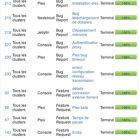
Tous les
Bug
212
Plex
Installation plex
Terminé
100%
clusters
Report
Bug
Tous les
Bug
216
Nextcloud
téléchargement
Terminé
100%
clusters
Report
de dossiers
Tous les
Bug
Dépassement
218
Jellyfin
Terminé
100%
clusters
Report
mémoire
Tous les
Bug
Authentification
227
Console
Terminé
100%
clusters
Report
proxy
Tous les
Bug
Plex bug
230
Plex
Terminé
100%
clusters
Report
timeout
erreur
Tous les
Bug
configuration
233
Console
Terminé
100%
clusters
Report
réseau
transmission
détails
Tous les
Feature
30
Console
connexion
Terminé
100%
clusters
Request
externe rtorrent
Tous les
Feature
58
Plex
Plex beta
Terminé
100%
clusters
Request
Tous les
Feature
Temps de
67
Plex
Terminé
100%
clusters
Request
pause
Tous les
Feature
143
Console
Emby
Terminé
100%
clusters
Request