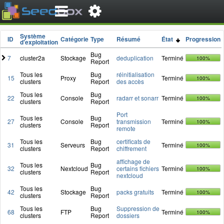
Système
ID
Catégorie
Type
Résumé
État
Progression
d'exploitation
Bug
7
cluster2a
Stockage
deduplication
Terminé
100%
Report
Tous les
Bug
réinitialisation
15
Proxy
Terminé
100%
clusters
Report
des accès
Tous les
Bug
22
Console
radarr et sonarr
Terminé
100%
clusters
Report
Port
Tous les
Bug
27
Console
transmission
Terminé
100%
clusters
Report
remote
Tous les
Bug
certificats de
31
Serveurs
Terminé
100%
clusters
Report
chiffrement
affichage de
Tous les
Bug
32
Nextcloud
certains fichiers
Terminé
100%
clusters
Report
nextcloud
Tous les
Bug
42
Stockage
packs gratuits
Terminé
100%
clusters
Report
Tous les
Bug
Suppression de
68
FTP
Terminé
100%
clusters
Report
dossiers