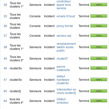
controlleur
Tous les
29
Serveurs
Incident
spare hors
Terminé
100%
clusters 1*
service
Tous les
33
Console
Incident
emails iCloud
Terminé
100%
clusters
Tous les
36
Console
Incident
proxy frontal
Terminé
100%
clusters
Tous les
37
Console
Incident
serveur sql
Terminé
100%
clusters
remplacement
Tous les
38
Serveurs
Incident
switch accès
Terminé
100%
clusters 1*
public
Tous les
45
Serveurs
Incident
cluster3*
Terminé
100%
clusters 3*
panne
46
cluster3o
Serveurs
Incident
Terminé
100%
matérielle
defaut
47
cluster3o
Serveurs
Incident
hardware
Terminé
100%
cluster3o
intervention en
60
cluster2j
Serveurs
Incident
Terminé
100%
cours cluster2j
tous les
Défaut
64
Serveurs
Incident
Terminé
100%
clusters 4*
onduleur