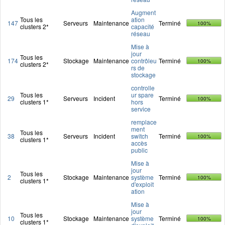
Augment
Tous les
ation
147
Serveurs
Maintenance
Terminé
100%
clusters 2*
capacité
réseau
Mise à
jour
Tous les
174
Stockage
Maintenance
contrôleu
Terminé
100%
clusters 2*
rs de
stockage
controlle
Tous les
ur spare
29
Serveurs
Incident
Terminé
100%
clusters 1*
hors
service
remplace
ment
Tous les
38
Serveurs
Incident
switch
Terminé
100%
clusters 1*
accès
public
Mise à
jour
Tous les
2
Stockage
Maintenance
système
Terminé
100%
clusters 1*
d'exploit
ation
Mise à
jour
Tous les
10
Stockage
Maintenance
système
Terminé
100%
clusters 1*