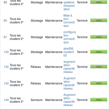
Tous les
88
Stockage
Maintenance
système
Terminé
100%
clusters 3*
d'exploit
ation
Mise à
Tous les
jour
95
Stockage
Maintenance
Terminé
100%
clusters 3*
connecti
que
configura
Tous les
tion
97
Stockage
Maintenance
Terminé
100%
clusters 3*
connecti
que
shelf36
Tous les
100
Stockage
Maintenance
cluster3
Terminé
100%
clusters 3*
b2
augment
Tous les
ation
130
Réseau
Maintenance
Terminé
100%
clusters 3*
capacité
réseau
Augment
Tous les
ation
132
Réseau
Maintenance
Terminé
100%
clusters 3*
capacité
réseau
Augment
Tous les
ation
149
Serveurs
Maintenance
Terminé
100%
clusters 3*
capacité
réseau