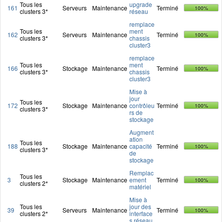
Tous les
upgrade
161
Serveurs
Maintenance
Terminé
100%
clusters 3*
réseau
remplace
Tous les
ment
162
Serveurs
Maintenance
Terminé
100%
clusters 3*
chassis
cluster3
remplace
Tous les
ment
166
Stockage
Maintenance
Terminé
100%
clusters 3*
chassis
cluster3
Mise à
jour
Tous les
172
Stockage
Maintenance
contrôleu
Terminé
100%
clusters 3*
rs de
stockage
Augment
ation
Tous les
188
Stockage
Maintenance
capacité
Terminé
100%
clusters 3*
de
stockage
Remplac
Tous les
3
Stockage
Maintenance
ement
Terminé
100%
clusters 2*
matériel
Mise à
Tous les
jour des
39
Serveurs
Maintenance
Terminé
100%
clusters 2*
interface
s réseau