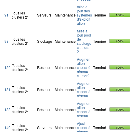
mise à
jour des
Tous les
91
Serveurs
Maintenance
systèmes
Terminé
100%
clusters 2*
d'exploit
ation
Mise à
jour pool
Tous les
de
93
Stockage
Maintenance
Terminé
100%
clusters 2*
stockage
clusters
2
Augment
ation
Tous les
129
Réseau
Maintenance
capacité
Terminé
100%
clusters 2*
réseau
cluster2
Augment
Tous les
ation
131
Réseau
Maintenance
Terminé
100%
clusters 2*
capacité
réseau
Augment
Tous les
ation
133
Réseau
Maintenance
Terminé
100%
clusters 2*
capacité
réseau
Ajout
Tous les
140
Serveurs
Maintenance
capacité
Terminé
100%
clusters 2*
réseau