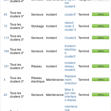
clusters 4*
mé
cluster4
Tous les
45
Serveurs
Incident
cluster3*
Terminé
100%
clusters 3*
reboot
Tous les
75
Stockage
Incident
node 2
Terminé
100%
clusters 3*
cluster 3
Tous les
113
Serveurs
Incident
Cluster3
Terminé
100%
clusters 3*
Incident
Tous les
électriqu
169
Serveurs
Incident
Terminé
100%
clusters 3*
e
cluster3
incident
Tous les
181
Réseau
Incident
réseau
Terminé
100%
clusters 3*
cluster3
Replace
Tous les
Réseau
4
Maintenance
ment
Terminé
100%
clusters 3*
électrique
onduleur
Mise à
Tous les
jour des
40
Serveurs
Maintenance
Terminé
100%
clusters 3*
interface
s réseau
maintena
nce