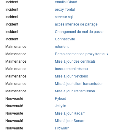
Incident
emails iCloud
Incident
proxy frontal
Incident
serveur sql
Incident
accès interface de partage
Incident
Changement de mot de passe
Incident
Connectivité
Maintenance
rutorrent
Maintenance
Remplacement de proxy frontaux
Maintenance
Mise à jour des certificats
Maintenance
basculement réseau
Maintenance
Mise à jour Netcloud
Maintenance
Mise à jour client transmission
Maintenance
Mise à jour Transmission
Nouveauté
Pyload
Nouveauté
Jellyfin
Nouveauté
Mise à jour Radarr
Nouveauté
Mise à jour Sonarr
Nouveauté
Prowlarr