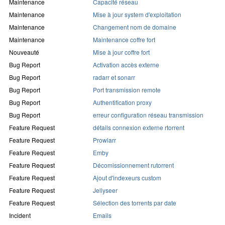
Maintenance
Capacité réseau
Maintenance
Mise à jour system d'exploitation
Maintenance
Changement nom de domaine
Maintenance
Maintenance coffre fort
Nouveauté
Mise à jour coffre fort
Bug Report
Activation accès externe
Bug Report
radarr et sonarr
Bug Report
Port transmission remote
Bug Report
Authentification proxy
Bug Report
erreur configuration réseau transmission
Feature Request
détails connexion externe rtorrent
Feature Request
Prowlarr
Feature Request
Emby
Feature Request
Décomissionnement rutorrent
Feature Request
Ajout d'indexeurs custom
Feature Request
Jellyseer
Feature Request
Sélection des torrents par date
Incident
Emails