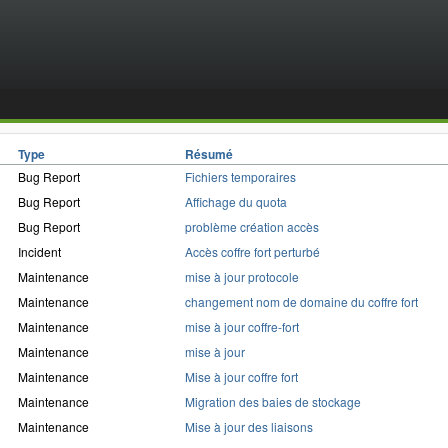
Type
Résumé
Bug Report
Fichiers temporaires
Bug Report
Affichage du quota
Bug Report
problème création accès
Incident
Accès coffre fort perturbé
Maintenance
mise à jour protocole
Maintenance
changement nom de domaine du coffre fort
Maintenance
mise à jour coffre-fort
Maintenance
mise à jour
Maintenance
Mise à jour coffre fort
Maintenance
Migration des baies de stockage
Maintenance
Mise à jour des liaisons