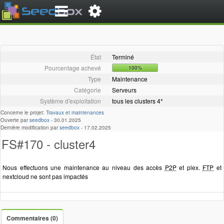
État
Terminé
Pourcentage achevé
100%
Type
Maintenance
Catégorie
Serveurs
Système d'exploitation
tous les clusters 4*
Concerne le projet:
Travaux et maintenances
Ouverte par
seedbox
-
30.01.2025
Dernière modification par
seedbox
-
17.02.2025
FS#170 - cluster4
Nous effectuons une maintenance au niveau des accès
P2P
et plex.
FTP
et
nextcloud ne sont pas impactés
Commentaires (0)