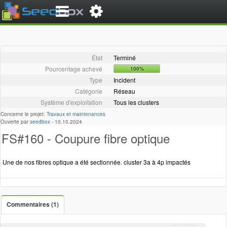
État
Terminé
Pourcentage achevé
100%
Type
Incident
Catégorie
Réseau
Système d'exploitation
Tous les clusters
Concerne le projet:
Travaux et maintenances
Ouverte par
seedbox
-
10.10.2024
FS#160 - Coupure fibre optique
Une de nos fibres optique a été sectionnée. cluster 3a à 4p impactés
Commentaires (1)