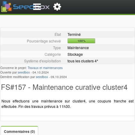
État
Terminé
Pourcentage achevé
100%
Type
Maintenance
Catégorie
Stockage
Système d'exploitation
tous les clusters 4*
Concerne le projet:
Travaux et maintenances
Ouverte par
seedbox
-
04.10.2024
Dernière modification par
seedbox
-
09.10.2024
FS#157 - Maintenance curative cluster4
Nous effectuons une maintenance sur cluster4, une coupure franche est
effectuée. Fin des travaux prévus à 11h30.
Commentaires (0)