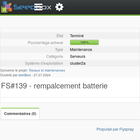
État
Terminé
Pourcentage achevé
100%
Type
Maintenance
Catégorie
Serveurs
Système d'exploitation
cluster2a
Concerne le projet:
Travaux et maintenances
Ouverte par
seedbox
-
27.07.2024
FS#139 - rempalcement batterie
Commentaires (0)
Propulsé par Flyspray